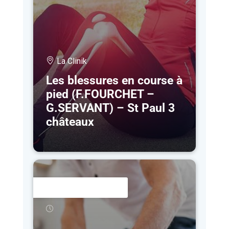
La Clinik
Les blessures en course à
pied (F.FOURCHET –
G.SERVANT) – St Paul 3
châteaux
8 MAR
- 25 SEP