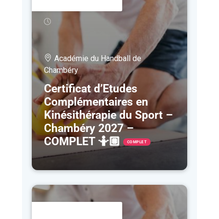
25 JAN
- 27 NOV
Académie du Handball de
Chambéry
Certificat d’Etudes
Complémentaires en
Kinésithérapie du Sport –
Chambéry 2027 –
COMPLET 🤷🏽
COMPLET
1 FÉV
- 16 OCT