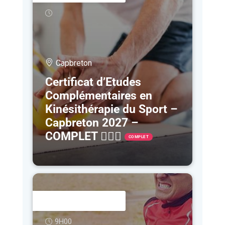
Capbreton
Certificat d’Etudes
Complémentaires en
Kinésithérapie du Sport –
Capbreton 2027 –
COMPLET 🤷🏻‍♀️
COMPLET
26 - 27 FÉV
9H00