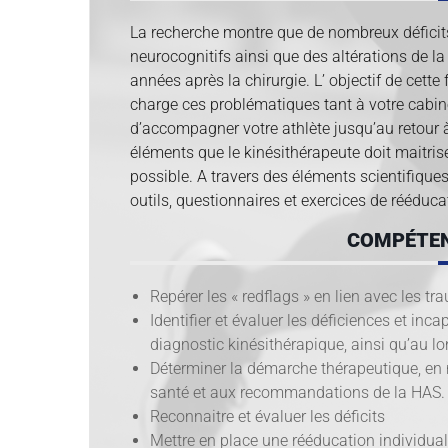
La recherche montre que de nombreux déficit
neurocognitifs ainsi que des altérations de 
années après la chirurgie. L’ objectif de cett
charge ces problématiques tant à votre cabine
d’accompagner votre athlète jusqu’au retour 
éléments que le kinésithérapeute doit maitrise
possible. A travers des éléments scientifique
outils, questionnaires et exercices de rééduca
COMPÉTEN
Repérer les « redflags » en lien avec les 
Identifier et évaluer les déficiences et inca
diagnostic kinésithérapique, ainsi qu’au l
Déterminer la démarche thérapeutique, en
santé et aux recommandations de la HAS.
Reconnaitre et évaluer les déficits
Mettre en place une rééducation individuali