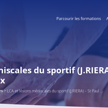
Parcourir les formations
iscales du sportif (J.RIERA
ux
>
es
LCA et lésions méniscales du sportif (J.RIERA) – St Paul les 3 châteaux