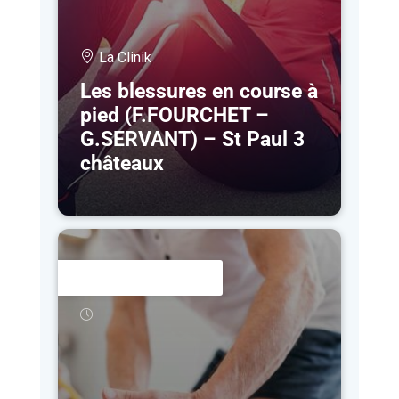
La Clinik
Les blessures en course à
pied (F.FOURCHET –
G.SERVANT) – St Paul 3
châteaux
8 MAR
- 25 SEP