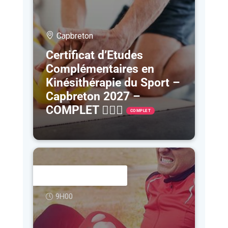
Capbreton
Certificat d’Etudes
Complémentaires en
Kinésithérapie du Sport –
Capbreton 2027 –
COMPLET 🤷🏻‍♀️
COMPLET
26 - 27 FÉV
9H00