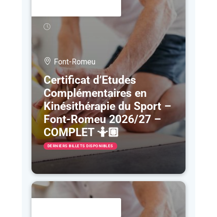
5 OCT
- 5 JUIN
Font-Romeu
Certificat d’Etudes
Complémentaires en
Kinésithérapie du Sport –
Font-Romeu 2026/27 –
COMPLET 🤷🏽
DERNIERS BILLETS DISPONIBLES
11 JAN
- 2 OCT